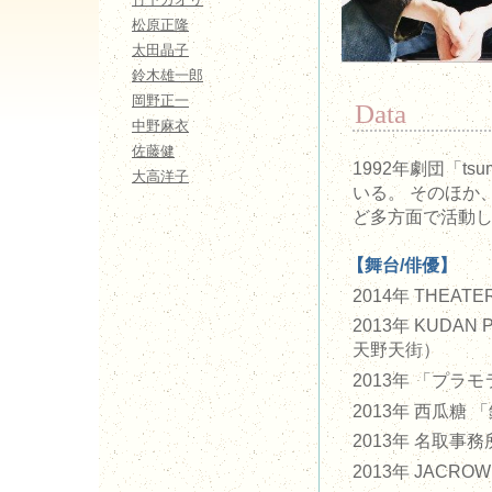
松原正隆
太田晶子
鈴木雄一郎
岡野正一
Data
中野麻衣
佐藤健
1992年劇団「ts
大高洋子
いる。 そのほか
ど多方面で活動
【舞台/俳優】
2014年 THEATE
2013年 KUDA
天野天街）
2013年 「プラ
2013年 西瓜糖 
2013年 名取事務
2013年 JAC