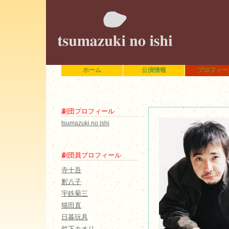
ホーム
公演情報
プロフィー
劇団プロフィール
tsumazuki no ishi
劇団員プロフィール
寺十吾
釈八子
宇鉄菊三
猫田直
日暮玩具
竹下カオリ