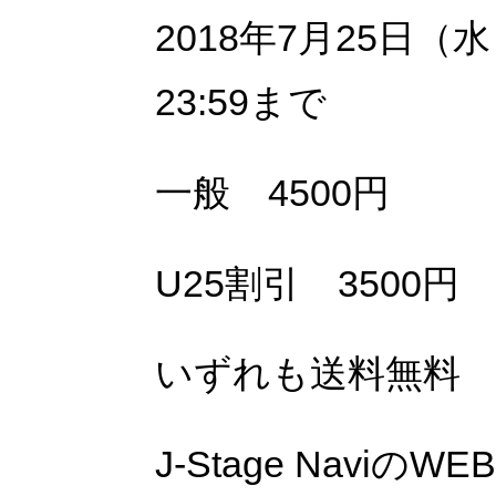
201
8
年
7
月
25日（水
23:59まで
一般
45
00円
U25
割引
35
00円
いずれも送料無料
J-Stage Naviの