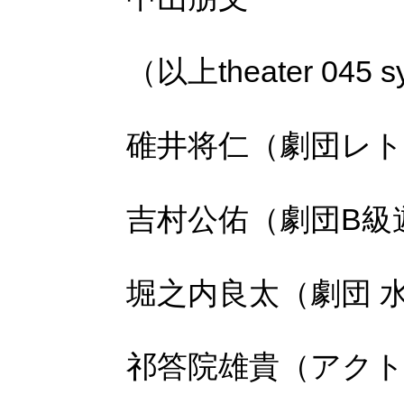
（以上theater
045
s
碓井将仁（劇団レ
吉村公佑（劇団B級
堀之内良太（劇団
祁答院雄貴（アク