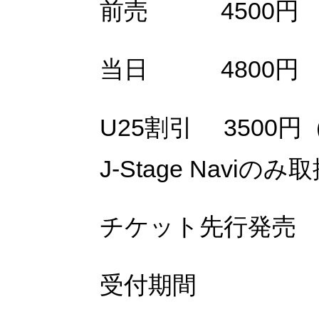
前売
4
5
00円
当日
48
00
円
U25割引
3
5
00円
J-Stage Navi
のみ取
チケット先行発売
受付期間