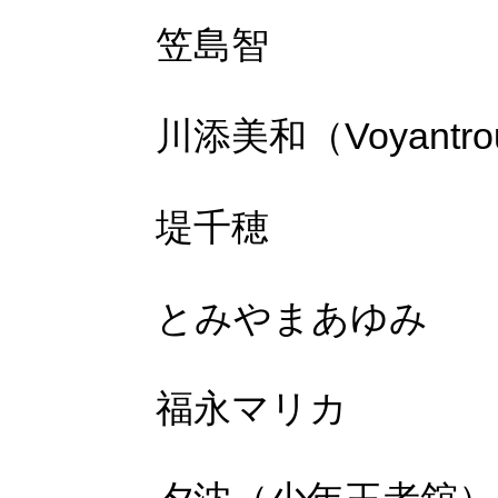
笠島智
川添美和（
Voyantr
堤千穂
とみやまあゆみ
福永マリカ