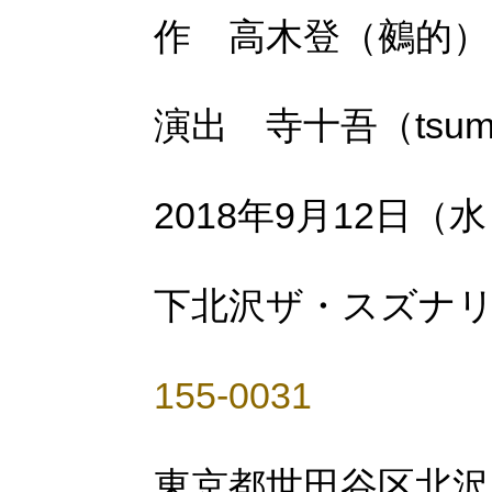
作 高木登（鵺的）
演出 寺十吾（tsumazu
2018年9月12日（
下北沢ザ・スズナ
155-0031
東京都世田谷区北沢1-