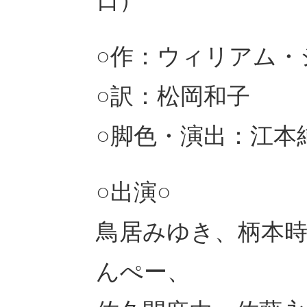
日）
○作：ウィリアム・
○訳：松岡和子
○脚色・演出：江本
○出演○
鳥居みゆき、柄本時
んぺー、